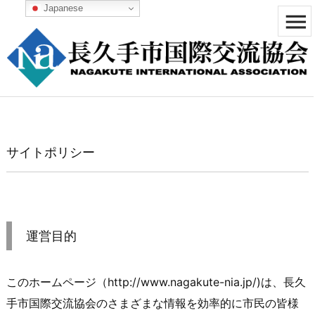
Japanese


メニュ

サイド

前へ
サイトポリシー

次へ

検索
運営目的
このホームページ（http://www.nagakute-nia.jp/)は、長久
手市国際交流協会のさまざまな情報を効率的に市民の皆様