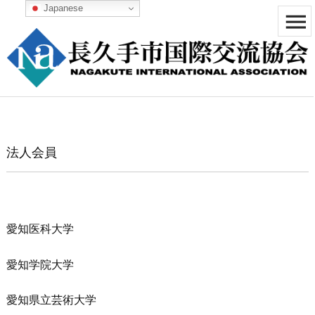
Japanese


メニュ

サイド

前へ
法人会員

次へ

検索
愛知医科大学
愛知学院大学
愛知県立芸術大学