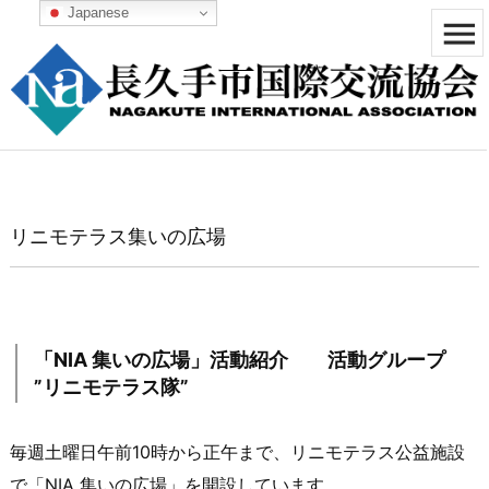
Japanese


メニュ

サイド

前へ
リニモテラス集いの広場

次へ

検索
「NIA 集いの広場」活動紹介 活動グループ
”リニモテラス隊”
毎週土曜日午前10時から正午まで、リニモテラス公益施設
で「NIA 集いの広場」を開設しています。