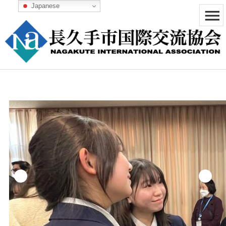
Japanese


メニュ

前へ

次へ

検索