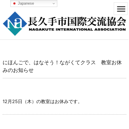
Japanese


メニュ

サイド

前へ
にほんごで、はなそう！ながくてクラス 教室お休

みのお知らせ
次へ

検索
12月25日（木）の教室はお休みです。