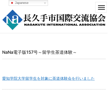
Japanese


メニュ

サイド

前へ
NaNa電子版157号～留学生茶道体験～

次へ

検索
愛知学院大学留学生を対象に茶道体験会を行いました