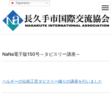
Japanese


メニュ

サイド

前へ
NaNa電子版150号～タピスリー講座～

次へ

検索
ベルギーの伝統工芸タピスリー織りの講座を行いました