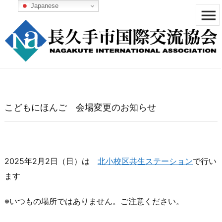
Japanese


メニュ

サイド

前へ
こどもにほんご 会場変更のお知らせ

次へ

検索
2025年2月2日（日）は
北小校区共生ステーション
で行い
ます
※いつもの場所ではありません。ご注意ください。