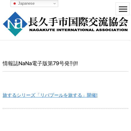
Japanese


メニュ

サイド

前へ
情報誌NaNa電子版第79号発刊!!

次へ

検索
旅するシリーズ「リバプールを旅する」開催!