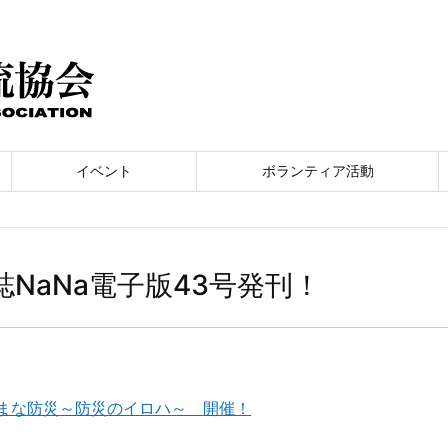
イベント
ボランティア活動
誌NaNa電子版43号発刊！
まな防災～防災のイロハ～ 開催！