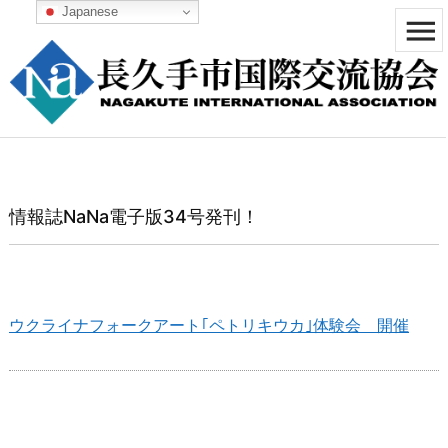
Japanese


メニュ

サイド

前へ
情報誌NaNa電子版34号発刊！

次へ

検索
ウクライナフォークアート｢ペトリキウカ｣体験会 開催