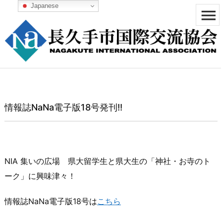
Japanese


メニュ

サイド

前へ
情報誌NaNa電子版18号発刊!!

次へ

検索
NIA 集いの広場 県大留学生と県大生の「神社・お寺のト
ーク」に興味津々！
情報誌NaNa電子版18号は
こちら