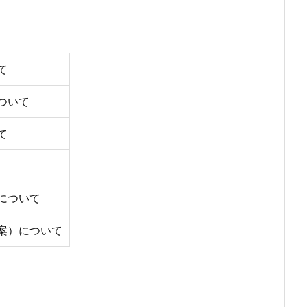
て
ついて
て
について
案）について