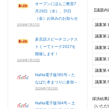
オープンにほんご教室7
【議題内
月29日（水）、31日
（金）お休みのお知らせ
議案第
2026年7月27日
議案第
多言語スピーチコンテス
トくーてトーク2027を
議案第
開催します！
議案第
2026年7月23日
議案第
NaNa電子版185号～た
議案第
なばた本まつりに参加～
2026年7月22日
採決結果
NaNa電子版184号～土
［いただ