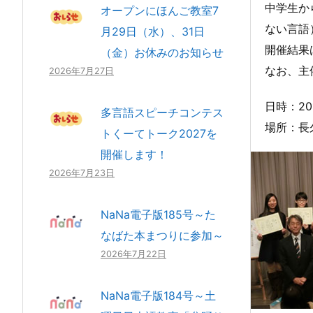
中学生か
オープンにほんご教室7
ない言語
月29日（水）、31日
開催結果
（金）お休みのお知らせ
なお、主
2026年7月27日
日時：20
多言語スピーチコンテス
場所：長
トくーてトーク2027を
開催します！
2026年7月23日
NaNa電子版185号～た
なばた本まつりに参加～
2026年7月22日
NaNa電子版184号～土